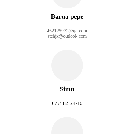
Barua pepe
462125972@qq.com
stchjx@outlook.com
Simu
0754-82124716