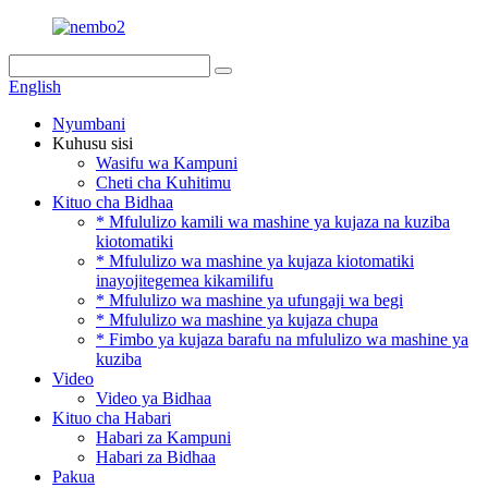
English
Nyumbani
Kuhusu sisi
Wasifu wa Kampuni
Cheti cha Kuhitimu
Kituo cha Bidhaa
* Mfululizo kamili wa mashine ya kujaza na kuziba
kiotomatiki
* Mfululizo wa mashine ya kujaza kiotomatiki
inayojitegemea kikamilifu
* Mfululizo wa mashine ya ufungaji wa begi
* Mfululizo wa mashine ya kujaza chupa
* Fimbo ya kujaza barafu na mfululizo wa mashine ya
kuziba
Video
Video ya Bidhaa
Kituo cha Habari
Habari za Kampuni
Habari za Bidhaa
Pakua