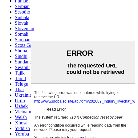
Punjabi
Serbian
Sesotho
Sinhala
Slovak
Slovenian
Somali
Samoan
Scots Gaelic
Shona
Sindhi
Sundanese
Swahili
Tajik
Tamil
Telugu
Thai
Ukrainian
Urdu
Uzbek
Vietnamese
Welsh
Xhosa
Yiddish
Yoruba