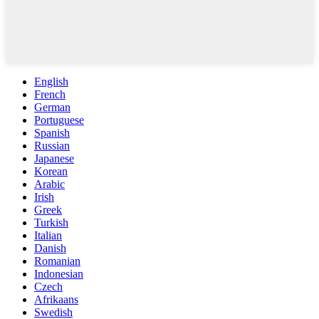
English
French
German
Portuguese
Spanish
Russian
Japanese
Korean
Arabic
Irish
Greek
Turkish
Italian
Danish
Romanian
Indonesian
Czech
Afrikaans
Swedish