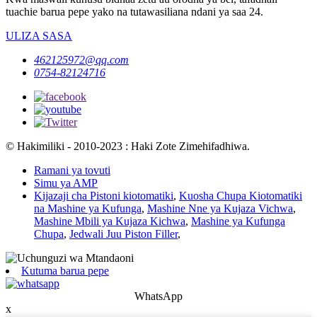
tuachie barua pepe yako na tutawasiliana ndani ya saa 24.
ULIZA SASA
462125972@qq.com
0754-82124716
© Hakimiliki - 2010-2023 : Haki Zote Zimehifadhiwa.
Ramani ya tovuti
Simu ya AMP
Kijazaji cha Pistoni kiotomatiki
,
Kuosha Chupa Kiotomatiki
na Mashine ya Kufunga
,
Mashine Nne ya Kujaza Vichwa
,
Mashine Mbili ya Kujaza Kichwa
,
Mashine ya Kufunga
Chupa
,
Jedwali Juu Piston Filler
,
Kutuma barua pepe
WhatsApp
x