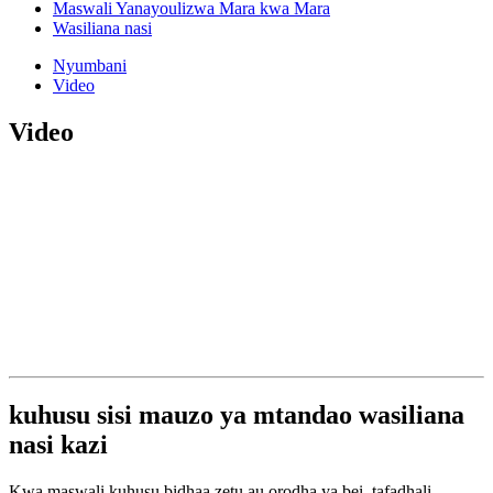
Maswali Yanayoulizwa Mara kwa Mara
Wasiliana nasi
Nyumbani
Video
Video
kuhusu sisi mauzo ya mtandao wasiliana
nasi kazi
Kwa maswali kuhusu bidhaa zetu au orodha ya bei, tafadhali