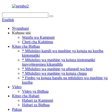
English
Nyumbani
Kuhusu sisi
Wasifu wa Kampuni
Cheti cha Kuhitimu
Kituo cha Bidhaa
* Mfululizo kamili wa mashine ya kujaza na kuziba
kiotomatiki
* Mfululizo wa mashine ya kujaza kiotomatiki
inayojitegemea kikamilifu
* Mfululizo wa mashine ya ufungaji wa begi
* Mfululizo wa mashine ya kujaza chupa
* Fimbo ya kujaza barafu na mfululizo wa mashine ya
kuziba
Video
Video ya Bidhaa
Kituo cha Habari
Habari za Kampuni
Habari za Bidhaa
Pakua