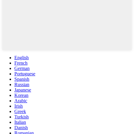
English
French
German
Portuguese
Spanish
Russian
Japanese
Korean
Arabic
Irish
Greek
Turkish
Italian
Danish
Romanian