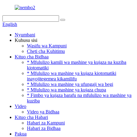
English
Nyumbani
Kuhusu sisi
Wasifu wa Kampuni
Cheti cha Kuhitimu
Kituo cha Bidhaa
* Mfululizo kamili wa mashine ya kujaza na kuziba
kiotomatiki
* Mfululizo wa mashine ya kujaza kiotomatiki
inayojitegemea kikamilifu
* Mfululizo wa mashine ya ufungaji wa begi
* Mfululizo wa mashine ya kujaza chupa
* Fimbo ya kujaza barafu na mfululizo wa mashine ya
kuziba
Video
Video ya Bidhaa
Kituo cha Habari
Habari za Kampuni
Habari za Bidhaa
Pakua