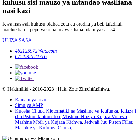
kuhusu sisi mauzo ya mtandao wasiliana
nasi kazi
Kwa maswali kuhusu bidhaa zetu au orodha ya bei, tafadhali
tuachie barua pepe yako na tutawasiliana ndani ya saa 24.
ULIZA SASA
462125972@qq.com
0754-82124716
© Hakimiliki - 2010-2023 : Haki Zote Zimehifadhiwa.
Ramani ya tovuti
Simu ya AMP
Kuosha Chupa Kiotomatiki na Mashine ya Kufunga
,
Kijazaji
cha Pistoni kiotomatiki
,
Mashine Nne ya Kujaza Vichwa
,
Mashine Mbili ya Kujaza Kichwa
,
Jedwali Juu Piston Filler
,
Mashine ya Kufunga Chupa
,