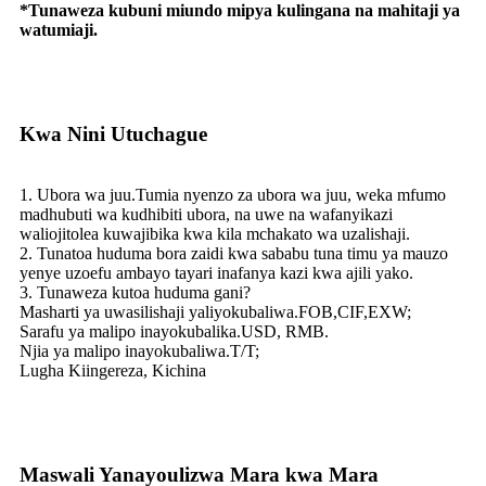
*Tunaweza kubuni miundo mipya kulingana na mahitaji ya
watumiaji.
Kwa Nini Utuchague
1. Ubora wa juu.Tumia nyenzo za ubora wa juu, weka mfumo
madhubuti wa kudhibiti ubora, na uwe na wafanyikazi
waliojitolea kuwajibika kwa kila mchakato wa uzalishaji.
2. Tunatoa huduma bora zaidi kwa sababu tuna timu ya mauzo
yenye uzoefu ambayo tayari inafanya kazi kwa ajili yako.
3. Tunaweza kutoa huduma gani?
Masharti ya uwasilishaji yaliyokubaliwa.FOB,CIF,EXW;
Sarafu ya malipo inayokubalika.USD, RMB.
Njia ya malipo inayokubaliwa.T/T;
Lugha Kiingereza, Kichina
Maswali Yanayoulizwa Mara kwa Mara