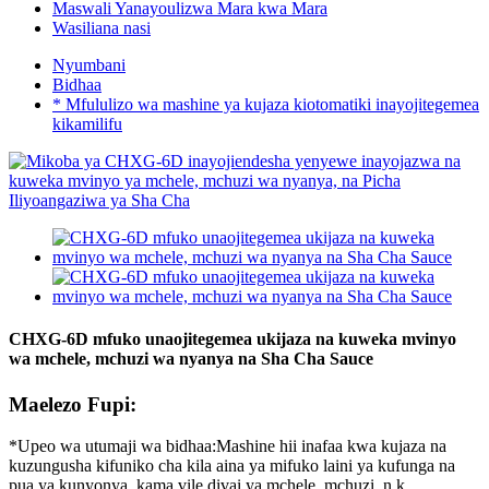
Maswali Yanayoulizwa Mara kwa Mara
Wasiliana nasi
Nyumbani
Bidhaa
* Mfululizo wa mashine ya kujaza kiotomatiki inayojitegemea
kikamilifu
CHXG-6D mfuko unaojitegemea ukijaza na kuweka mvinyo
wa mchele, mchuzi wa nyanya na Sha Cha Sauce
Maelezo Fupi:
*Upeo wa utumaji wa bidhaa:Mashine hii inafaa kwa kujaza na
kuzungusha kifuniko cha kila aina ya mifuko laini ya kufunga na
pua ya kunyonya, kama vile divai ya mchele, mchuzi, n.k.