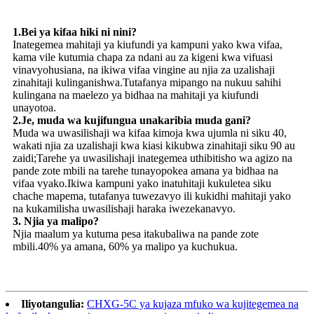
1.Bei ya kifaa hiki ni nini?
Inategemea mahitaji ya kiufundi ya kampuni yako kwa vifaa,
kama vile kutumia chapa za ndani au za kigeni kwa vifuasi
vinavyohusiana, na ikiwa vifaa vingine au njia za uzalishaji
zinahitaji kulinganishwa.Tutafanya mipango na nukuu sahihi
kulingana na maelezo ya bidhaa na mahitaji ya kiufundi
unayotoa.
2.Je, ​​muda wa kujifungua unakaribia muda gani?
Muda wa uwasilishaji wa kifaa kimoja kwa ujumla ni siku 40,
wakati njia za uzalishaji kwa kiasi kikubwa zinahitaji siku 90 au
zaidi;Tarehe ya uwasilishaji inategemea uthibitisho wa agizo na
pande zote mbili na tarehe tunayopokea amana ya bidhaa na
vifaa vyako.Ikiwa kampuni yako inatuhitaji kukuletea siku
chache mapema, tutafanya tuwezavyo ili kukidhi mahitaji yako
na kukamilisha uwasilishaji haraka iwezekanavyo.
3. Njia ya malipo?
Njia maalum ya kutuma pesa itakubaliwa na pande zote
mbili.40% ya amana, 60% ya malipo ya kuchukua.
Iliyotangulia:
CHXG-5C ya kujaza mfuko wa kujitegemea na