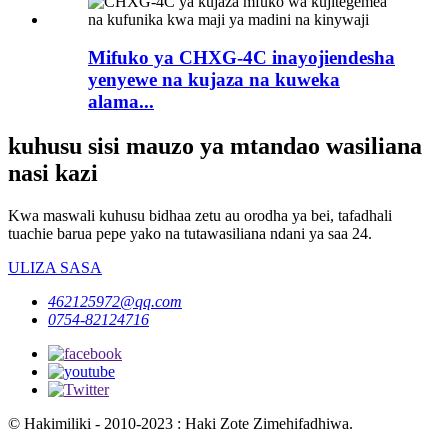
Mifuko ya CHXG-4C inayojiendesha
yenyewe na kujaza na kuweka
alama...
kuhusu sisi mauzo ya mtandao wasiliana
nasi kazi
Kwa maswali kuhusu bidhaa zetu au orodha ya bei, tafadhali
tuachie barua pepe yako na tutawasiliana ndani ya saa 24.
ULIZA SASA
462125972@qq.com
0754-82124716
© Hakimiliki - 2010-2023 : Haki Zote Zimehifadhiwa.