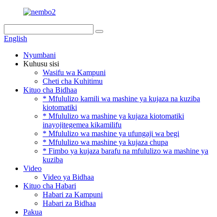
English
Nyumbani
Kuhusu sisi
Wasifu wa Kampuni
Cheti cha Kuhitimu
Kituo cha Bidhaa
* Mfululizo kamili wa mashine ya kujaza na kuziba
kiotomatiki
* Mfululizo wa mashine ya kujaza kiotomatiki
inayojitegemea kikamilifu
* Mfululizo wa mashine ya ufungaji wa begi
* Mfululizo wa mashine ya kujaza chupa
* Fimbo ya kujaza barafu na mfululizo wa mashine ya
kuziba
Video
Video ya Bidhaa
Kituo cha Habari
Habari za Kampuni
Habari za Bidhaa
Pakua