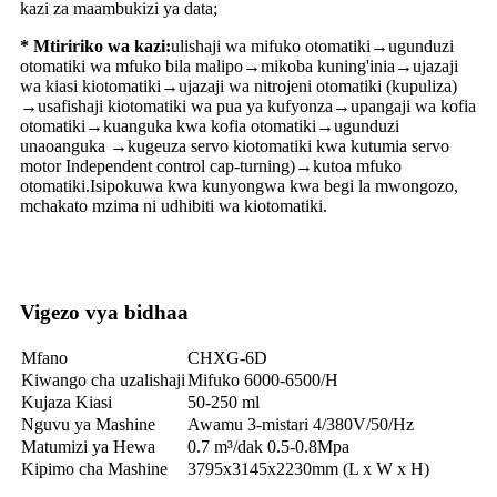
kazi za maambukizi ya data;
* Mtiririko wa kazi:
ulishaji wa mifuko otomatiki→ugunduzi
otomatiki wa mfuko bila malipo→mikoba kuning'inia→ujazaji
wa kiasi kiotomatiki→ujazaji wa nitrojeni otomatiki (kupuliza)
→usafishaji kiotomatiki wa pua ya kufyonza→upangaji wa kofia
otomatiki→kuanguka kwa kofia otomatiki→ugunduzi
unaoanguka →kugeuza servo kiotomatiki kwa kutumia servo
motor Independent control cap-turning)→kutoa mfuko
otomatiki.Isipokuwa kwa kunyongwa kwa begi la mwongozo,
mchakato mzima ni udhibiti wa kiotomatiki.
Vigezo vya bidhaa
Mfano
CHXG-6D
Kiwango cha uzalishaji
Mifuko 6000-6500/H
Kujaza Kiasi
50-250 ml
Nguvu ya Mashine
Awamu 3-mistari 4/380V/50/Hz
Matumizi ya Hewa
0.7 m³/dak 0.5-0.8Mpa
Kipimo cha Mashine
3795x3145x2230mm (L x W x H)