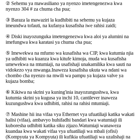
② Sehemu ya mawasiliano ya nyenzo imetengenezwa kwa
nyenzo 304 # za chuma cha pua;
③ Baraza la mawaziri la kudhibiti na sehemu ya kujaza
imeundwa tofauti, na kufanya kusafisha iwe rahisi zaidi;
④ Diski inayozunguka imetengenezwa kwa aloi ya alumini na
imefungwa kwa karatasi ya chuma cha pua;
⑤ Imewekwa na mfumo wa kusafisha wa CIP, kwa kutumia njia
ya udhibiti wa kuanza kwa kitufe kimoja, muda wa kusafisha
umewekwa na mtumiaji, na usafishaji unakamilika kwa sauti na
vidokezo vya mwanga.Inaweza kusafisha ukuta wa ndani wa
chombo cha nyenzo na mwili wa pampu ya kujaza valve ya
kujaza bomba;
⑥ Kikiwa na skrini ya kuning'inia inayozungushwa, kwa
kutumia skrini ya kugusa ya inchi 10, cantilever inaweza
kuzungushwa kwa udhibiti, rahisi na rahisi mtumiaji.
⑦ Mashine hii ina vifaa vya Ethernet vya ufuatiliaji katika wakati
halisi (vifaa), ambavyo huhifadhi bandari kwa watumiaji ili
kuboresha udhibiti katika siku zijazo.Watumiaji wanaweza
kuandaa kwa wakati vifaa vya ufuatiliaji wa mbali (ofisi)
(Kompyuta ya Kompyuta) ili kufikia ufuatiliaji wa uzalishaji na