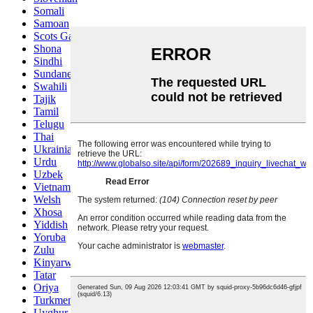
Somali
Samoan
Scots Gaelic
Shona
Sindhi
Sundanese
Swahili
Tajik
Tamil
Telugu
Thai
Ukrainian
Urdu
Uzbek
Vietnamese
Welsh
Xhosa
Yiddish
Yoruba
Zulu
Kinyarwanda
Tatar
Oriya
Turkmen
Uyghur