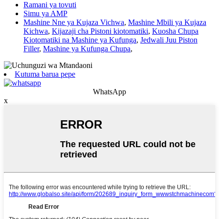
Ramani ya tovuti
Simu ya AMP
Mashine Nne ya Kujaza Vichwa
,
Mashine Mbili ya Kujaza
Kichwa
,
Kijazaji cha Pistoni kiotomatiki
,
Kuosha Chupa
Kiotomatiki na Mashine ya Kufunga
,
Jedwali Juu Piston
Filler
,
Mashine ya Kufunga Chupa
,
Kutuma barua pepe
WhatsApp
x