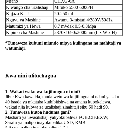
Mfano
CHXG-6A
Kiwango cha uzalishaji
Mifuko 5500-6000/H
Kujaza Kiasi
50-250 ml
Nguvu ya Mashine
Awamu 3-mistari 4/380V/50/Hz
Matumizi ya Hewa
0.7 m³/dak 0.5-0.8Mpa
Kipimo cha Mashine
2370x1690x2000mm (L x W x H)
*Tunaweza kubuni miundo mipya kulingana na mahitaji ya
watumiaji.
Kwa nini ulituchagua
1. Wakati wako wa kujifungua ni nini?
Jibu: Kwa kawaida, muda wetu wa kujifungua ni ndani ya siku
40 baada ya mkataba kuthibitishwa na amana kupokelewa,
wakati njia kubwa za uzalishaji zinahitaji siku 60 hadi 90.
2. Tunaweza kutoa huduma gani?
Masharti ya uwasilishaji yaliyokubaliwa.FOB,CIF,EXW;
Sarafu ya malipo inayokubalika.USD, RMB.
Njia ya malipo inayokubaliwa.T/T;