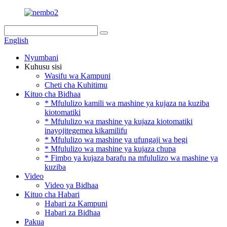
English
Nyumbani
Kuhusu sisi
Wasifu wa Kampuni
Cheti cha Kuhitimu
Kituo cha Bidhaa
* Mfululizo kamili wa mashine ya kujaza na kuziba
kiotomatiki
* Mfululizo wa mashine ya kujaza kiotomatiki
inayojitegemea kikamilifu
* Mfululizo wa mashine ya ufungaji wa begi
* Mfululizo wa mashine ya kujaza chupa
* Fimbo ya kujaza barafu na mfululizo wa mashine ya
kuziba
Video
Video ya Bidhaa
Kituo cha Habari
Habari za Kampuni
Habari za Bidhaa
Pakua