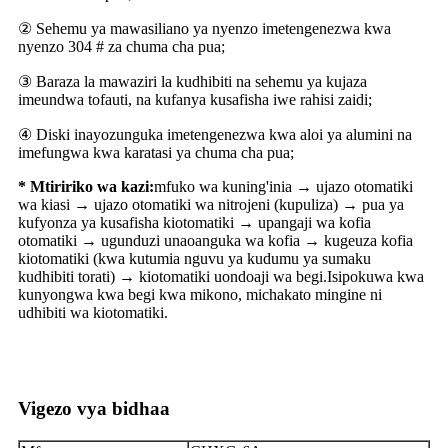
② Sehemu ya mawasiliano ya nyenzo imetengenezwa kwa
nyenzo 304 # za chuma cha pua;
③ Baraza la mawaziri la kudhibiti na sehemu ya kujaza
imeundwa tofauti, na kufanya kusafisha iwe rahisi zaidi;
④ Diski inayozunguka imetengenezwa kwa aloi ya alumini na
imefungwa kwa karatasi ya chuma cha pua;
* Mtiririko wa kazi:
mfuko wa kuning'inia → ujazo otomatiki
wa kiasi → ujazo otomatiki wa nitrojeni (kupuliza) → pua ya
kufyonza ya kusafisha kiotomatiki → upangaji wa kofia
otomatiki → ugunduzi unaoanguka wa kofia → kugeuza kofia
kiotomatiki (kwa kutumia nguvu ya kudumu ya sumaku
kudhibiti torati) → kiotomatiki uondoaji wa begi.Isipokuwa kwa
kunyongwa kwa begi kwa mikono, michakato mingine ni
udhibiti wa kiotomatiki.
Vigezo vya bidhaa