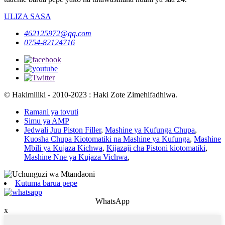
ULIZA SASA
462125972@qq.com
0754-82124716
© Hakimiliki - 2010-2023 : Haki Zote Zimehifadhiwa.
Ramani ya tovuti
Simu ya AMP
Jedwali Juu Piston Filler
,
Mashine ya Kufunga Chupa
,
Kuosha Chupa Kiotomatiki na Mashine ya Kufunga
,
Mashine
Mbili ya Kujaza Kichwa
,
Kijazaji cha Pistoni kiotomatiki
,
Mashine Nne ya Kujaza Vichwa
,
Kutuma barua pepe
WhatsApp
x