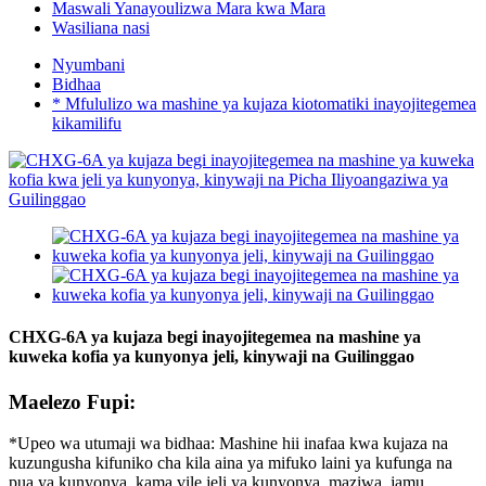
Maswali Yanayoulizwa Mara kwa Mara
Wasiliana nasi
Nyumbani
Bidhaa
* Mfululizo wa mashine ya kujaza kiotomatiki inayojitegemea
kikamilifu
CHXG-6A ya kujaza begi inayojitegemea na mashine ya
kuweka kofia ya kunyonya jeli, kinywaji na Guilinggao
Maelezo Fupi:
*Upeo wa utumaji wa bidhaa: Mashine hii inafaa kwa kujaza na
kuzungusha kifuniko cha kila aina ya mifuko laini ya kufunga na
pua ya kunyonya, kama vile jeli ya kunyonya, maziwa, jamu,