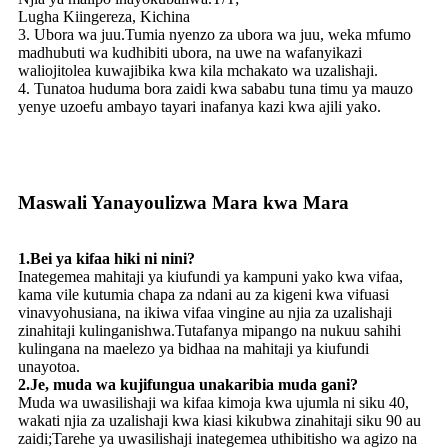
Lugha Kiingereza, Kichina
3. Ubora wa juu.Tumia nyenzo za ubora wa juu, weka mfumo
madhubuti wa kudhibiti ubora, na uwe na wafanyikazi
waliojitolea kuwajibika kwa kila mchakato wa uzalishaji.
4. Tunatoa huduma bora zaidi kwa sababu tuna timu ya mauzo
yenye uzoefu ambayo tayari inafanya kazi kwa ajili yako.
Maswali Yanayoulizwa Mara kwa Mara
1.Bei ya kifaa hiki ni nini?
Inategemea mahitaji ya kiufundi ya kampuni yako kwa vifaa,
kama vile kutumia chapa za ndani au za kigeni kwa vifuasi
vinavyohusiana, na ikiwa vifaa vingine au njia za uzalishaji
zinahitaji kulinganishwa.Tutafanya mipango na nukuu sahihi
kulingana na maelezo ya bidhaa na mahitaji ya kiufundi
unayotoa.
2.Je, ​​muda wa kujifungua unakaribia muda gani?
Muda wa uwasilishaji wa kifaa kimoja kwa ujumla ni siku 40,
wakati njia za uzalishaji kwa kiasi kikubwa zinahitaji siku 90 au
zaidi;Tarehe ya uwasilishaji inategemea uthibitisho wa agizo na