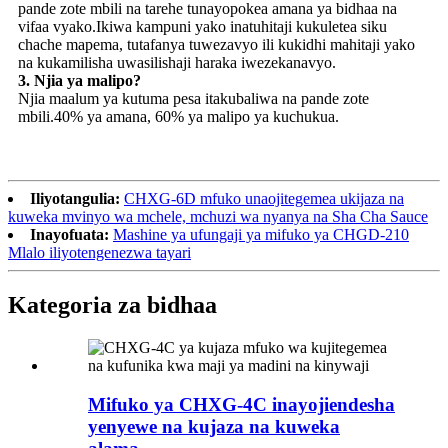
pande zote mbili na tarehe tunayopokea amana ya bidhaa na
vifaa vyako.Ikiwa kampuni yako inatuhitaji kukuletea siku
chache mapema, tutafanya tuwezavyo ili kukidhi mahitaji yako
na kukamilisha uwasilishaji haraka iwezekanavyo.
3. Njia ya malipo?
Njia maalum ya kutuma pesa itakubaliwa na pande zote
mbili.40% ya amana, 60% ya malipo ya kuchukua.
Iliyotangulia:
CHXG-6D mfuko unaojitegemea ukijaza na
kuweka mvinyo wa mchele, mchuzi wa nyanya na Sha Cha Sauce
Inayofuata:
Mashine ya ufungaji ya mifuko ya CHGD-210
Mlalo iliyotengenezwa tayari
Kategoria za bidhaa
Mifuko ya CHXG-4C inayojiendesha
yenyewe na kujaza na kuweka