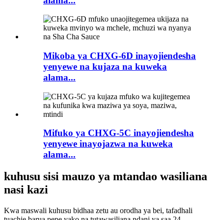
alama...
Mikoba ya CHXG-6D inayojiendesha
yenyewe na kujaza na kuweka
alama...
Mifuko ya CHXG-5C inayojiendesha
yenyewe inayojazwa na kuweka
alama...
kuhusu sisi mauzo ya mtandao wasiliana
nasi kazi
Kwa maswali kuhusu bidhaa zetu au orodha ya bei, tafadhali
tuachie barua pepe yako na tutawasiliana ndani ya saa 24.