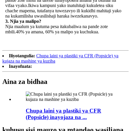
pande zote mbili na tarehe tunayopokea amana ya bidhaa na
vifaa vyako.Ikiwa kampuni yako inatuhitaji kukuletea siku
chache mapema, tutafanya tuwezavyo ili kukidhi mahitaji yako
na kukamilisha uwasilishaji haraka iwezekanavyo.
3. Njia ya malipo?
Njia maalum ya kutuma pesa itakubaliwa na pande zote
mbili.40% ya amana, 60% ya malipo ya kuchukua.
Iliyotangulia:
Chupa laini ya plastiki ya CFR (Popsicle) ya
kujaza na mashine ya kuziba
Inayofuata:
Aina za bidhaa
Chupa laini ya plastiki ya CFR
(Popsicle) inayojaza na ...
kuhusu sisi mauzo ya mtandao wasiliana