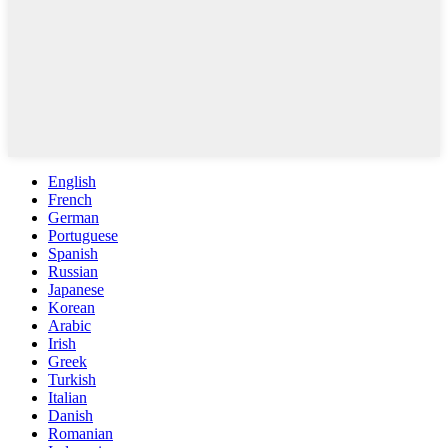
English
French
German
Portuguese
Spanish
Russian
Japanese
Korean
Arabic
Irish
Greek
Turkish
Italian
Danish
Romanian