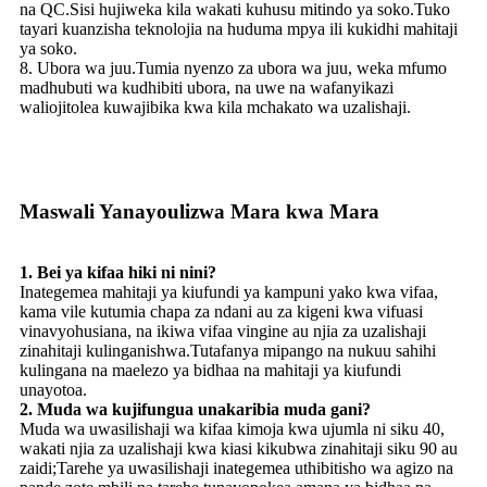
na QC.Sisi hujiweka kila wakati kuhusu mitindo ya soko.Tuko
tayari kuanzisha teknolojia na huduma mpya ili kukidhi mahitaji
ya soko.
8. Ubora wa juu.Tumia nyenzo za ubora wa juu, weka mfumo
madhubuti wa kudhibiti ubora, na uwe na wafanyikazi
waliojitolea kuwajibika kwa kila mchakato wa uzalishaji.
Maswali Yanayoulizwa Mara kwa Mara
1. Bei ya kifaa hiki ni nini?
Inategemea mahitaji ya kiufundi ya kampuni yako kwa vifaa,
kama vile kutumia chapa za ndani au za kigeni kwa vifuasi
vinavyohusiana, na ikiwa vifaa vingine au njia za uzalishaji
zinahitaji kulinganishwa.Tutafanya mipango na nukuu sahihi
kulingana na maelezo ya bidhaa na mahitaji ya kiufundi
unayotoa.
2. Muda wa kujifungua unakaribia muda gani?
Muda wa uwasilishaji wa kifaa kimoja kwa ujumla ni siku 40,
wakati njia za uzalishaji kwa kiasi kikubwa zinahitaji siku 90 au
zaidi;Tarehe ya uwasilishaji inategemea uthibitisho wa agizo na