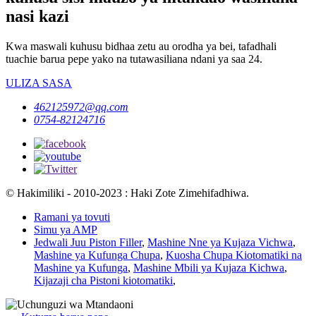
nasi kazi
Kwa maswali kuhusu bidhaa zetu au orodha ya bei, tafadhali
tuachie barua pepe yako na tutawasiliana ndani ya saa 24.
ULIZA SASA
462125972@qq.com
0754-82124716
© Hakimiliki - 2010-2023 : Haki Zote Zimehifadhiwa.
Ramani ya tovuti
Simu ya AMP
Jedwali Juu Piston Filler
,
Mashine Nne ya Kujaza Vichwa
,
Mashine ya Kufunga Chupa
,
Kuosha Chupa Kiotomatiki na
Mashine ya Kufunga
,
Mashine Mbili ya Kujaza Kichwa
,
Kijazaji cha Pistoni kiotomatiki
,