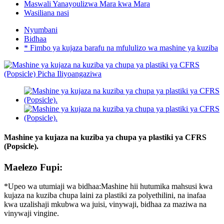
Maswali Yanayoulizwa Mara kwa Mara
Wasiliana nasi
Nyumbani
Bidhaa
* Fimbo ya kujaza barafu na mfululizo wa mashine ya kuziba
Mashine ya kujaza na kuziba ya chupa ya plastiki ya CFRS
(Popsicle).
Maelezo Fupi:
*Upeo wa utumiaji wa bidhaa:Mashine hii hutumika mahsusi kwa
kujaza na kuziba chupa laini za plastiki za polyethilini, na inafaa
kwa uzalishaji mkubwa wa juisi, vinywaji, bidhaa za maziwa na
vinywaji vingine.