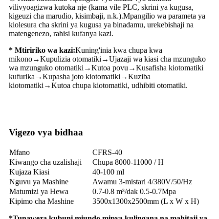
vilivyoagizwa kutoka nje (kama vile PLC, skrini ya kugusa,
kigeuzi cha marudio, kisimbaji, n.k.).Mpangilio wa parameta ya
kiolesura cha skrini ya kugusa ya binadamu, urekebishaji na
matengenezo, rahisi kufanya kazi.
* Mtiririko wa kazi:
Kuning'inia kwa chupa kwa
mikono→Kupulizia otomatiki→Ujazaji wa kiasi cha mzunguko
wa mzunguko otomatiki→Kutoa povu→Kusafisha kiotomatiki
kufurika→Kupasha joto kiotomatiki→Kuziba
kiotomatiki→Kutoa chupa kiotomatiki, udhibiti otomatiki.
Vigezo vya bidhaa
Mfano
CFRS-40
Kiwango cha uzalishaji
Chupa 8000-11000 / H
Kujaza Kiasi
40-100 ml
Nguvu ya Mashine
Awamu 3-mistari 4/380V/50/Hz
Matumizi ya Hewa
0.7-0.8 m³/dak 0.5-0.7Mpa
Kipimo cha Mashine
3500x1300x2500mm (L x W x H)
*Tunaweza kubuni miundo mipya kulingana na mahitaji ya