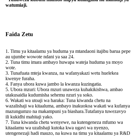
watumiaji.
Faida Zetu
1. Timu ya kitaalamu ya huduma ya mtandaoni itajibu barua pepe
au ujumbe wowote ndani ya saa 24.
2. Tuna timu imara ambayo huwapa wateja huduma ya moyo
wote.
3. Tunafuata mteja kwanza, na wafanyakazi wetu huelekea
kwenye furaha.
4. Fanya ubora kuwa jambo la kwanza kuzingatia.
5. Ubora mzuri: Ubora mzuri unaweza kuhakikishwa, ambao
utakusaidia kudumisha sehemu nzuri ya soko.
6. Wakati wa utoaji wa haraka: Tuna kiwanda chetu na
wazalishaji wa kitaaluma, ambayo inakuokoa wakati wa kufanya
mazungumzo na makampuni ya biashara.Tutafanya tuwezavyo
ili kukidhi mahitaji yako.
7. Tuna kiwanda chetu wenyewe, na kutengeneza mfumo wa
kitaalamu wa uzalishaji kutoka kwa ugavi wa nyenzo,
utengenezaji hadi mauzo, na kuwa na timu ya kitaalamu ya R&D