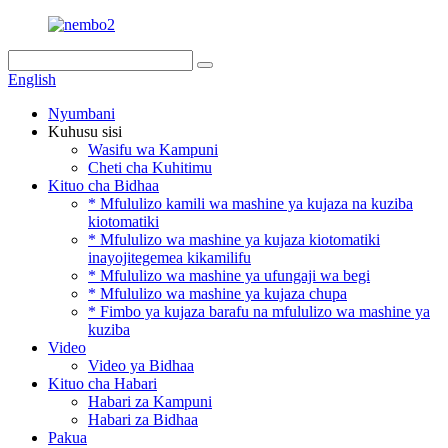
English
Nyumbani
Kuhusu sisi
Wasifu wa Kampuni
Cheti cha Kuhitimu
Kituo cha Bidhaa
* Mfululizo kamili wa mashine ya kujaza na kuziba
kiotomatiki
* Mfululizo wa mashine ya kujaza kiotomatiki
inayojitegemea kikamilifu
* Mfululizo wa mashine ya ufungaji wa begi
* Mfululizo wa mashine ya kujaza chupa
* Fimbo ya kujaza barafu na mfululizo wa mashine ya
kuziba
Video
Video ya Bidhaa
Kituo cha Habari
Habari za Kampuni
Habari za Bidhaa
Pakua