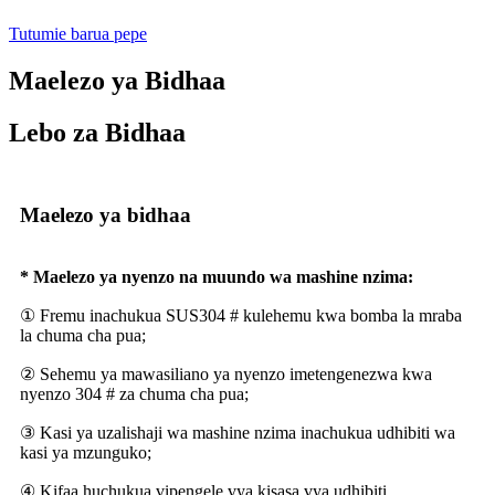
Tutumie barua pepe
Maelezo ya Bidhaa
Lebo za Bidhaa
Maelezo ya bidhaa
* Maelezo ya nyenzo na muundo wa mashine nzima:
① Fremu inachukua SUS304 # kulehemu kwa bomba la mraba
la chuma cha pua;
② Sehemu ya mawasiliano ya nyenzo imetengenezwa kwa
nyenzo 304 # za chuma cha pua;
③ Kasi ya uzalishaji wa mashine nzima inachukua udhibiti wa
kasi ya mzunguko;
④ Kifaa huchukua vipengele vya kisasa vya udhibiti