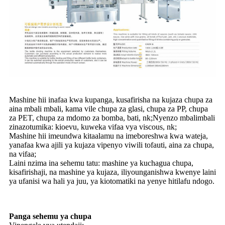
Mashine hii inafaa kwa kupanga, kusafirisha na kujaza chupa za
aina mbali mbali, kama vile chupa za glasi, chupa za PP, chupa
za PET, chupa za mdomo za bomba, bati, nk;Nyenzo mbalimbali
zinazotumika: kioevu, kuweka vifaa vya viscous, nk;
Mashine hii imeundwa kitaalamu na imeboreshwa kwa wateja,
yanafaa kwa ajili ya kujaza vipenyo viwili tofauti, aina za chupa,
na vifaa;
Laini nzima ina sehemu tatu: mashine ya kuchagua chupa,
kisafirishaji, na mashine ya kujaza, iliyounganishwa kwenye laini
ya ufanisi wa hali ya juu, ya kiotomatiki na yenye hitilafu ndogo.
Panga sehemu ya chupa