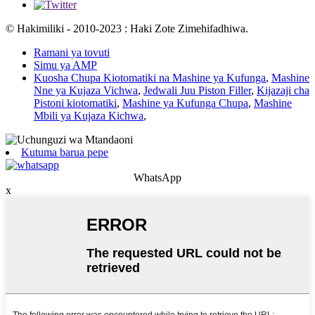
© Hakimiliki - 2010-2023 : Haki Zote Zimehifadhiwa.
Ramani ya tovuti
Simu ya AMP
Kuosha Chupa Kiotomatiki na Mashine ya Kufunga
,
Mashine
Nne ya Kujaza Vichwa
,
Jedwali Juu Piston Filler
,
Kijazaji cha
Pistoni kiotomatiki
,
Mashine ya Kufunga Chupa
,
Mashine
Mbili ya Kujaza Kichwa
,
Kutuma barua pepe
WhatsApp
x