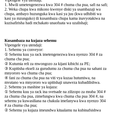
Vipengele vya utendaji:
1. Mwili umetengenezwa kwa 304 # chuma cha pua, safi na safi;
2. Weka chupa kwa mikono kwenye diski ya usambazaji wa
chupa, ambayo huzunguka kwa kasi ya juu (kwa udhibiti wa
kasi ya mzunguko) ili kusambaza chupa kama inavyotakiwa na
kuzisafirisha hadi mchakato unaofuata wa uzalishaji;
Kusambaza na kujaza sehemu
Vipengele vya utendaji:
1. Sehemu ya conveyor:
① Sehemu kuu ya rack imetengenezwa kwa nyenzo 304 # za
chuma cha pua;
② Kutumia reli za mwongozo za kijani kibichi za PE;
③ Kupitisha ekseli za gurudumu za chuma cha pua na sahani za
mnyororo wa chuma cha pua;
④ fani za chuma cha pua na viti vya kuzaa hutumiwa, na
mvutano wa mnyororo wa upitishaji unaweza kubadilishwa.
2. Sehemu ya mashine ya kujaza:
① Sehemu kuu ya rack ina svetsade na zilizopo za mraba 304 #
za chuma cha pua, zimefungwa kwa chuma cha pua 304 #, na
sehemu ya kuwasiliana na chakula imefanywa kwa nyenzo 304
# za chuma cha pua;
② Sehemu ya kujaza imeundwa kitaalamu na kubinafsishwa