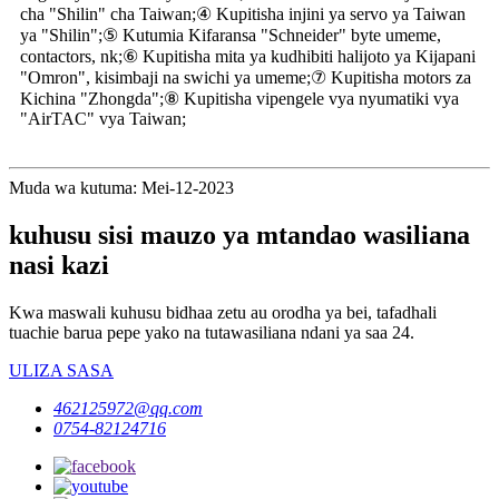
cha "Shilin" cha Taiwan;④ Kupitisha injini ya servo ya Taiwan
ya "Shilin";⑤ Kutumia Kifaransa "Schneider" byte umeme,
contactors, nk;⑥ Kupitisha mita ya kudhibiti halijoto ya Kijapani
"Omron", kisimbaji na swichi ya umeme;⑦ Kupitisha motors za
Kichina "Zhongda";⑧ Kupitisha vipengele vya nyumatiki vya
"AirTAC" vya Taiwan;
Muda wa kutuma: Mei-12-2023
kuhusu sisi mauzo ya mtandao wasiliana
nasi kazi
Kwa maswali kuhusu bidhaa zetu au orodha ya bei, tafadhali
tuachie barua pepe yako na tutawasiliana ndani ya saa 24.
ULIZA SASA
462125972@qq.com
0754-82124716