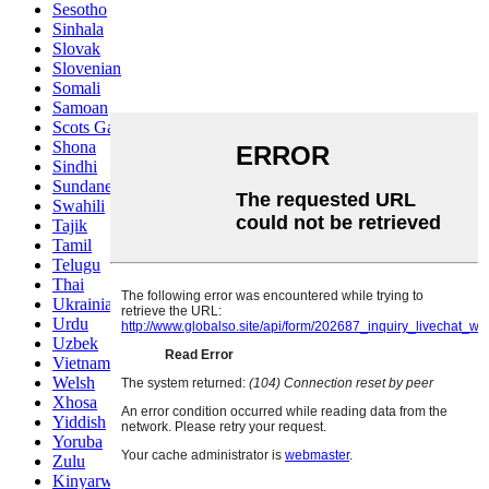
Sesotho
Sinhala
Slovak
Slovenian
Somali
Samoan
Scots Gaelic
Shona
Sindhi
Sundanese
Swahili
Tajik
Tamil
Telugu
Thai
Ukrainian
Urdu
Uzbek
Vietnamese
Welsh
Xhosa
Yiddish
Yoruba
Zulu
Kinyarwanda