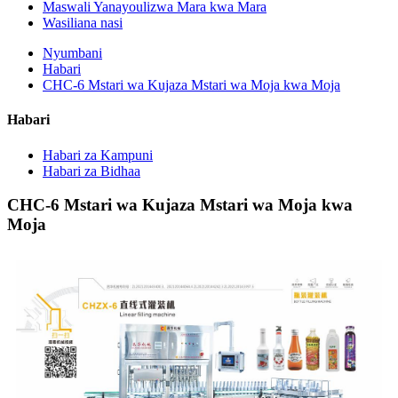
Maswali Yanayoulizwa Mara kwa Mara
Wasiliana nasi
Nyumbani
Habari
CHC-6 Mstari wa Kujaza Mstari wa Moja kwa Moja
Habari
Habari za Kampuni
Habari za Bidhaa
CHC-6 Mstari wa Kujaza Mstari wa Moja kwa
Moja