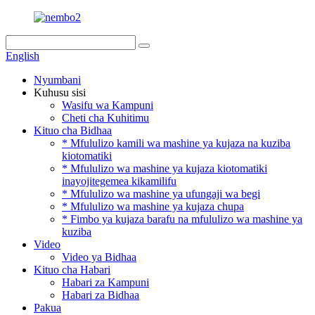
English
Nyumbani
Kuhusu sisi
Wasifu wa Kampuni
Cheti cha Kuhitimu
Kituo cha Bidhaa
* Mfululizo kamili wa mashine ya kujaza na kuziba
kiotomatiki
* Mfululizo wa mashine ya kujaza kiotomatiki
inayojitegemea kikamilifu
* Mfululizo wa mashine ya ufungaji wa begi
* Mfululizo wa mashine ya kujaza chupa
* Fimbo ya kujaza barafu na mfululizo wa mashine ya
kuziba
Video
Video ya Bidhaa
Kituo cha Habari
Habari za Kampuni
Habari za Bidhaa
Pakua