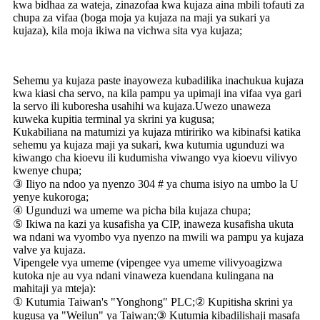
kwa bidhaa za wateja, zinazofaa kwa kujaza aina mbili tofauti za
chupa za vifaa (boga moja ya kujaza na maji ya sukari ya
kujaza), kila moja ikiwa na vichwa sita vya kujaza;
Sehemu ya kujaza paste inayoweza kubadilika inachukua kujaza
kwa kiasi cha servo, na kila pampu ya upimaji ina vifaa vya gari
la servo ili kuboresha usahihi wa kujaza.Uwezo unaweza
kuweka kupitia terminal ya skrini ya kugusa;
Kukabiliana na matumizi ya kujaza mtiririko wa kibinafsi katika
sehemu ya kujaza maji ya sukari, kwa kutumia ugunduzi wa
kiwango cha kioevu ili kudumisha viwango vya kioevu vilivyo
kwenye chupa;
③ Iliyo na ndoo ya nyenzo 304 # ya chuma isiyo na umbo la U
yenye kukoroga;
④ Ugunduzi wa umeme wa picha bila kujaza chupa;
⑤ Ikiwa na kazi ya kusafisha ya CIP, inaweza kusafisha ukuta
wa ndani wa vyombo vya nyenzo na mwili wa pampu ya kujaza
valve ya kujaza.
Vipengele vya umeme (vipengee vya umeme vilivyoagizwa
kutoka nje au vya ndani vinaweza kuendana kulingana na
mahitaji ya mteja):
① Kutumia Taiwan's "Yonghong" PLC;② Kupitisha skrini ya
kugusa ya "Weilun" ya Taiwan;③ Kutumia kibadilishaji masafa