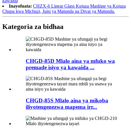
kawaida
Inayofuata:
CHZX-6 Linear Glass Kujaza Mashine ya Kujaza
Chupa kwa Michuzi, Juisi ya Matunda na Divai ya Matunda.
Kategoria za bidhaa
CHGD-85D Mlalo aina ya mfuko wa
premade isiyo ya kawaida ...
CHGD-85S Mlalo aina ya mikoba
iliyotengenezwa mapema irr...