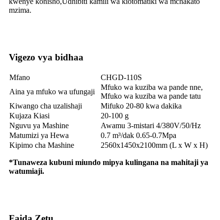
kwenye konisho,Udhibiti kamili wa kiotomatiki wa mchakato
mzima.
Vigezo vya bidhaa
Mfano
CHGD-110S
Mfuko wa kuziba wa pande nne,
Aina ya mfuko wa ufungaji
Mfuko wa kuziba wa pande tatu
Kiwango cha uzalishaji
Mifuko 20-80 kwa dakika
Kujaza Kiasi
20-100 g
Nguvu ya Mashine
Awamu 3-mistari 4/380V/50/Hz
Matumizi ya Hewa
0.7 m³/dak 0.65-0.7Mpa
Kipimo cha Mashine
2560x1450x2100mm (L x W x H)
*Tunaweza kubuni miundo mipya kulingana na mahitaji ya
watumiaji.
Faida Zetu