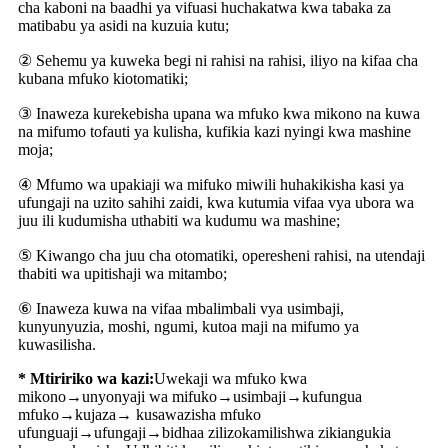
cha kaboni na baadhi ya vifuasi huchakatwa kwa tabaka za
matibabu ya asidi na kuzuia kutu;
② Sehemu ya kuweka begi ni rahisi na rahisi, iliyo na kifaa cha
kubana mfuko kiotomatiki;
③ Inaweza kurekebisha upana wa mfuko kwa mikono na kuwa
na mifumo tofauti ya kulisha, kufikia kazi nyingi kwa mashine
moja;
④ Mfumo wa upakiaji wa mifuko miwili huhakikisha kasi ya
ufungaji na uzito sahihi zaidi, kwa kutumia vifaa vya ubora wa
juu ili kudumisha uthabiti wa kudumu wa mashine;
⑤ Kiwango cha juu cha otomatiki, operesheni rahisi, na utendaji
thabiti wa upitishaji wa mitambo;
⑥ Inaweza kuwa na vifaa mbalimbali vya usimbaji,
kunyunyuzia, moshi, ngumi, kutoa maji na mifumo ya
kuwasilisha.
* Mtiririko wa kazi:
Uwekaji wa mfuko kwa
mikono→unyonyaji wa mifuko→usimbaji→kufungua
mfuko→kujaza→ kusawazisha mfuko
ufunguaji→ufungaji→bidhaa zilizokamilishwa zikiangukia