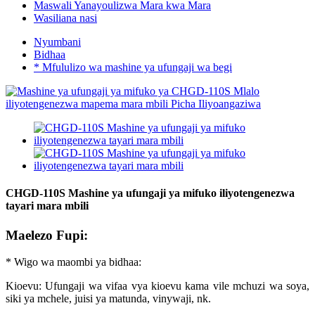
Maswali Yanayoulizwa Mara kwa Mara
Wasiliana nasi
Nyumbani
Bidhaa
* Mfululizo wa mashine ya ufungaji wa begi
CHGD-110S Mashine ya ufungaji ya mifuko iliyotengenezwa
tayari mara mbili
Maelezo Fupi:
* Wigo wa maombi ya bidhaa:
Kioevu: Ufungaji wa vifaa vya kioevu kama vile mchuzi wa soya,
siki ya mchele, juisi ya matunda, vinywaji, nk.