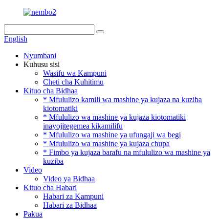
English
Nyumbani
Kuhusu sisi
Wasifu wa Kampuni
Cheti cha Kuhitimu
Kituo cha Bidhaa
* Mfululizo kamili wa mashine ya kujaza na kuziba
kiotomatiki
* Mfululizo wa mashine ya kujaza kiotomatiki
inayojitegemea kikamilifu
* Mfululizo wa mashine ya ufungaji wa begi
* Mfululizo wa mashine ya kujaza chupa
* Fimbo ya kujaza barafu na mfululizo wa mashine ya
kuziba
Video
Video ya Bidhaa
Kituo cha Habari
Habari za Kampuni
Habari za Bidhaa
Pakua