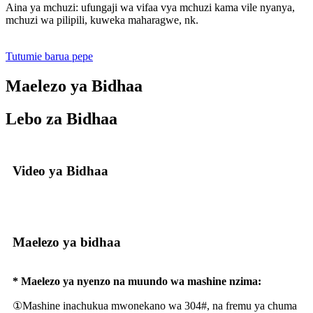
Aina ya mchuzi: ufungaji wa vifaa vya mchuzi kama vile nyanya,
mchuzi wa pilipili, kuweka maharagwe, nk.
Tutumie barua pepe
Maelezo ya Bidhaa
Lebo za Bidhaa
Video ya Bidhaa
Maelezo ya bidhaa
* Maelezo ya nyenzo na muundo wa mashine nzima:
①Mashine inachukua mwonekano wa 304#, na fremu ya chuma