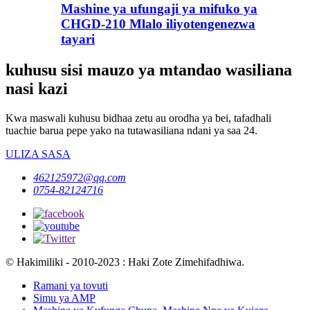
Mashine ya ufungaji ya mifuko ya
CHGD-210 Mlalo iliyotengenezwa
tayari
kuhusu sisi mauzo ya mtandao wasiliana
nasi kazi
Kwa maswali kuhusu bidhaa zetu au orodha ya bei, tafadhali
tuachie barua pepe yako na tutawasiliana ndani ya saa 24.
ULIZA SASA
462125972@qq.com
0754-82124716
© Hakimiliki - 2010-2023 : Haki Zote Zimehifadhiwa.
Ramani ya tovuti
Simu ya AMP