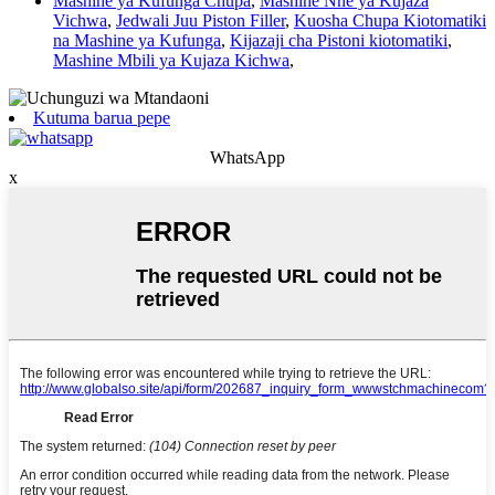
Mashine ya Kufunga Chupa
,
Mashine Nne ya Kujaza
Vichwa
,
Jedwali Juu Piston Filler
,
Kuosha Chupa Kiotomatiki
na Mashine ya Kufunga
,
Kijazaji cha Pistoni kiotomatiki
,
Mashine Mbili ya Kujaza Kichwa
,
Kutuma barua pepe
WhatsApp
x