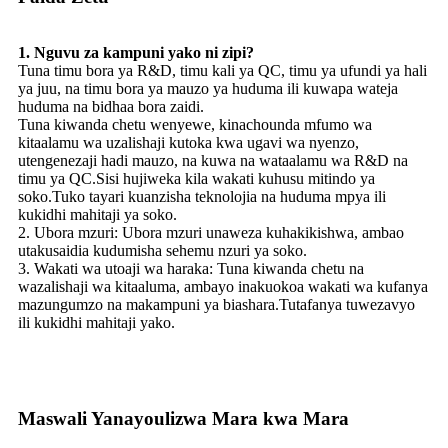
1. Nguvu za kampuni yako ni zipi?
Tuna timu bora ya R&D, timu kali ya QC, timu ya ufundi ya hali
ya juu, na timu bora ya mauzo ya huduma ili kuwapa wateja
huduma na bidhaa bora zaidi.
Tuna kiwanda chetu wenyewe, kinachounda mfumo wa
kitaalamu wa uzalishaji kutoka kwa ugavi wa nyenzo,
utengenezaji hadi mauzo, na kuwa na wataalamu wa R&D na
timu ya QC.Sisi hujiweka kila wakati kuhusu mitindo ya
soko.Tuko tayari kuanzisha teknolojia na huduma mpya ili
kukidhi mahitaji ya soko.
2. Ubora mzuri: Ubora mzuri unaweza kuhakikishwa, ambao
utakusaidia kudumisha sehemu nzuri ya soko.
3. Wakati wa utoaji wa haraka: Tuna kiwanda chetu na
wazalishaji wa kitaaluma, ambayo inakuokoa wakati wa kufanya
mazungumzo na makampuni ya biashara.Tutafanya tuwezavyo
ili kukidhi mahitaji yako.
Maswali Yanayoulizwa Mara kwa Mara