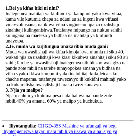
1.Bei ya kifaa hiki ni nini?
Inategemea mahitaji ya kiufundi ya kampuni yako kwa vifaa,
kama vile kutumia chapa za ndani au za kigeni kwa vifuasi
vinavyohusiana, na ikiwa vifaa vingine au njia za uzalishaji
zinahitaji kulinganishwa.Tutafanya mipango na nukuu sahihi
kulingana na maelezo ya bidhaa na mahitaji ya kiufundi
unayotoa.
2.Je, ​​muda wa kujifungua unakaribia muda gani?
Muda wa uwasilishaji wa kifaa kimoja kwa ujumla ni siku 40,
wakati njia za uzalishaji kwa kiasi kikubwa zinahitaji siku 90 au
zaidi;Tarehe ya uwasilishaji inategemea uthibitisho wa agizo na
pande zote mbili na tarehe tunayopokea amana ya bidhaa na
vifaa vyako.Ikiwa kampuni yako inatuhitaji kukuletea siku
chache mapema, tutafanya tuwezavyo ili kukidhi mahitaji yako
na kukamilisha uwasilishaji haraka iwezekanavyo.
3. Njia ya malipo?
Njia maalum ya kutuma pesa itakubaliwa na pande zote
mbili.40% ya amana, 60% ya malipo ya kuchukua.
Iliyotangulia:
CHGD-85S Mashine ya ufungaji ya begi
iliyotengenezwa tayari mara mbili ya usawa ya aina isiyo ya