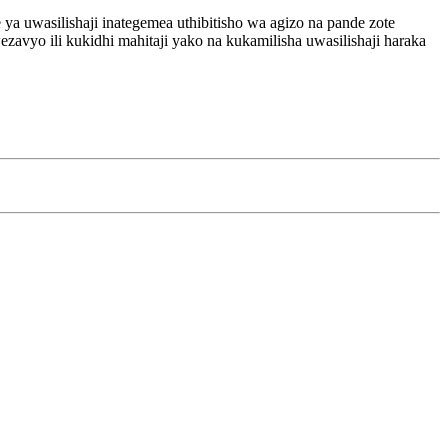
e ya uwasilishaji inategemea uthibitisho wa agizo na pande zote
zavyo ili kukidhi mahitaji yako na kukamilisha uwasilishaji haraka