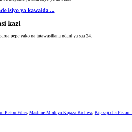
 isiyo ya kawaida ...
si kazi
barua pepe yako na tutawasiliana ndani ya saa 24.
u Piston Filler
,
Mashine Mbili ya Kujaza Kichwa
,
Kijazaji cha Pistoni