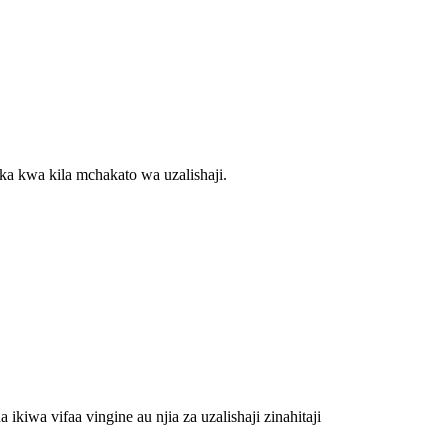
a kwa kila mchakato wa uzalishaji.
kiwa vifaa vingine au njia za uzalishaji zinahitaji