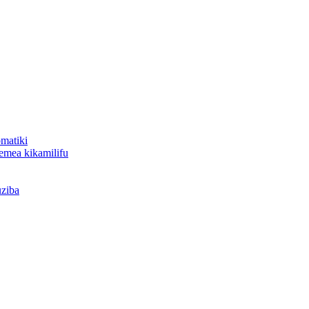
omatiki
gemea kikamilifu
uziba