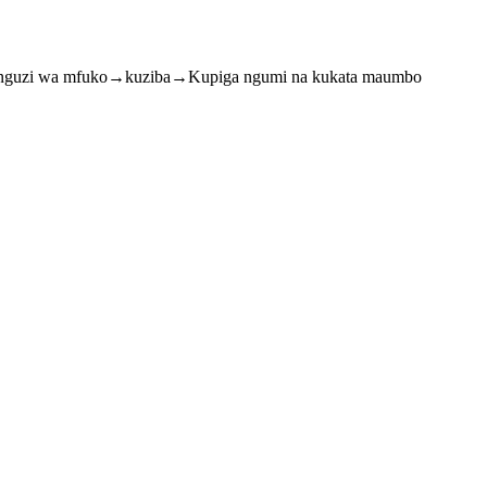
nguzi wa mfuko→kuziba→Kupiga ngumi na kukata maumbo