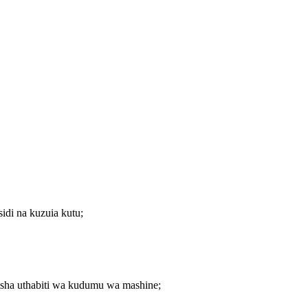
di na kuzuia kutu;
misha uthabiti wa kudumu wa mashine;