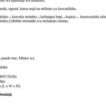
biti wa upitishaji wa mitambo;
oshi, ngumi, kutoa maji na mifumo ya kuwasilisha.
mifuko→kuweka msimbo→kufungua begi→kujaza→ kusawazisha ufu
isho,Udhibiti otomatiki wa mchakato mzima.
 pande nne, Mfuko wa
u
akika
380V/50/Hz
Mpa
(L x W x H)
tumiaji.