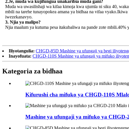
2.Je, ​​muda wa kujifungua unakaribia muda gani?
Muda wa uwasilishaji wa kifaa kimoja kwa ujumla ni siku 40, wakati 
mbili na tarehe tunayopokea amana ya bidhaa na vifaa vyako.Ikiwa 
iwezekanavyo.
3. Njia ya malipo?
Njia maalum ya kutuma pesa itakubaliwa na pande zote mbili.40%
Iliyotangulia:
CHGD-85D Mashine ya ufungaji ya begi iliyoteng
Inayofuata:
CHGD-110S Mashine ya ufungaji ya mifuko iliyoten
Kategoria za bidhaa
Kifurushi cha mifuko ya CHGD-110S Mlalo
Mashine ya ufungaji ya mifuko ya CHGD-21