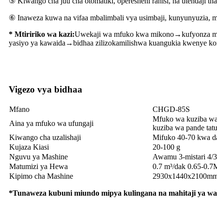
⑤ Kiwango cha juu cha otomatiki, operesheni rahisi, na utendaji tha
⑥ Inaweza kuwa na vifaa mbalimbali vya usimbaji, kunyunyuzia, m
* Mtiririko wa kazi:
Uwekaji wa mfuko kwa mikono→kufyonza 
yasiyo ya kawaida→bidhaa zilizokamilishwa kuangukia kwenye kon
Vigezo vya bidhaa
Mfano
CHGD-85S
Mfuko wa kuziba wa
Aina ya mfuko wa ufungaji
kuziba wa pande tat
Kiwango cha uzalishaji
Mifuko 40-70 kwa d
Kujaza Kiasi
20-100 g
Nguvu ya Mashine
Awamu 3-mistari 4/
Matumizi ya Hewa
0.7 m³/dak 0.65-0.7
Kipimo cha Mashine
2930x1440x2100mm 
*Tunaweza kubuni miundo mipya kulingana na mahitaji ya wa