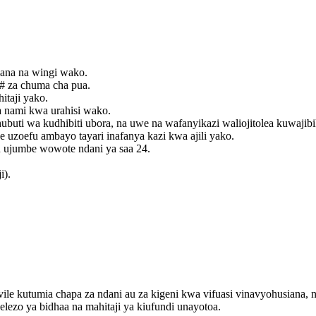
gana na wingi wako.
# za chuma cha pua.
itaji yako.
a nami kwa urahisi wako.
ti wa kudhibiti ubora, na uwe na wafanyikazi waliojitolea kuwajibik
 uzoefu ambayo tayari inafanya kazi kwa ajili yako.
u ujumbe wowote ndani ya saa 24.
i).
e kutumia chapa za ndani au za kigeni kwa vifuasi vinavyohusiana, na i
lezo ya bidhaa na mahitaji ya kiufundi unayotoa.