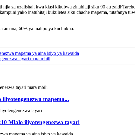
njia za uzalishaji kwa kiasi kikubwa zinahitaji siku 90 au zaidi;Tareh
kampuni yako inatuhitaji kukuletea siku chache mapema, tutafanya tuwe
 ya amana, 60% ya malipo ya kuchukua.
enezwa mapema ya aina isiyo ya kawaida
genezwa tayari mara mbili
 iliyotengenezwa mapema...
0 Mlalo iliyotengenezwa tayari