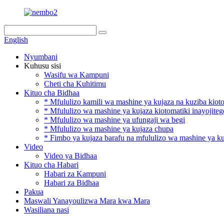
English
Nyumbani
Kuhusu sisi
Wasifu wa Kampuni
Cheti cha Kuhitimu
Kituo cha Bidhaa
* Mfululizo kamili wa mashine ya kujaza na kuziba kiot
* Mfululizo wa mashine ya kujaza kiotomatiki inayojite
* Mfululizo wa mashine ya ufungaji wa begi
* Mfululizo wa mashine ya kujaza chupa
* Fimbo ya kujaza barafu na mfululizo wa mashine ya k
Video
Video ya Bidhaa
Kituo cha Habari
Habari za Kampuni
Habari za Bidhaa
Pakua
Maswali Yanayoulizwa Mara kwa Mara
Wasiliana nasi