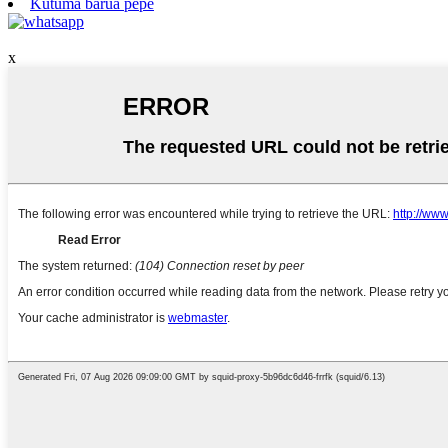
Kutuma barua pepe
x