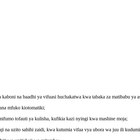
boni na baadhi ya vifuasi huchakatwa kwa tabaka za matibabu ya asi
bana mfuko kiotomatiki;
mo tofauti ya kulisha, kufikia kazi nyingi kwa mashine moja;
i na uzito sahihi zaidi, kwa kutumia vifaa vya ubora wa juu ili kudu