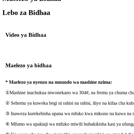
Lebo za Bidhaa
Video ya Bidhaa
Maelezo ya bidhaa
* Maelezo ya nyenzo na muundo wa mashine nzima:
①Mashine inachukua mwonekano wa 304#, na fremu ya chuma cha ka
② Sehemu ya kuweka begi ni rahisi na rahisi, iliyo na kifaa cha ku
③ Inaweza kurekebisha upana wa mfuko kwa mikono na kuwa na mifu
④ Mfumo wa upakiaji wa mifuko miwili huhakikisha kasi ya ufungaj