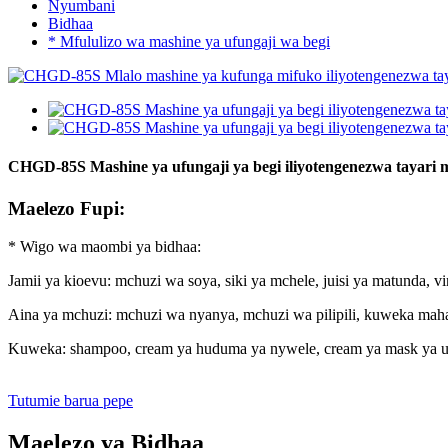
Nyumbani
Bidhaa
* Mfululizo wa mashine ya ufungaji wa begi
CHGD-85S Mashine ya ufungaji ya begi iliyotengenezwa tayari m
Maelezo Fupi:
* Wigo wa maombi ya bidhaa:
Jamii ya kioevu: mchuzi wa soya, siki ya mchele, juisi ya matunda,
Aina ya mchuzi: mchuzi wa nyanya, mchuzi wa pilipili, kuweka mah
Kuweka: shampoo, cream ya huduma ya nywele, cream ya mask ya uso
Tutumie barua pepe
Maelezo ya Bidhaa