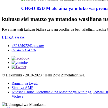
CHGD-85D Mlalo aina ya mfuko wa premade
kuhusu sisi mauzo ya mtandao wasiliana na
Kwa maswali kuhusu bidhaa zetu au orodha ya bei, tafadhali tuachie 
ULIZA SASA
462125972@qq.com
0754-82124716
© Hakimiliki - 2010-2023 : Haki Zote Zimehifadhiwa.
Ramani ya tovuti
Simu ya AMP
Kuosha Chupa Kiotomatiki na Mashine ya Kufunga
,
Jedwali Ju
Vichwa
,