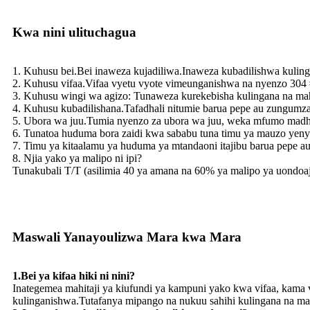
Kwa nini ulituchagua
1. Kuhusu bei.Bei inaweza kujadiliwa.Inaweza kubadilishwa kulin
2. Kuhusu vifaa.Vifaa vyetu vyote vimeunganishwa na nyenzo 304 
3. Kuhusu wingi wa agizo: Tunaweza kurekebisha kulingana na mah
4. Kuhusu kubadilishana.Tafadhali nitumie barua pepe au zungumz
5. Ubora wa juu.Tumia nyenzo za ubora wa juu, weka mfumo madhubu
6. Tunatoa huduma bora zaidi kwa sababu tuna timu ya mauzo yenye
7. Timu ya kitaalamu ya huduma ya mtandaoni itajibu barua pepe a
8. Njia yako ya malipo ni ipi?
Tunakubali T/T (asilimia 40 ya amana na 60% ya malipo ya uondoaj
Maswali Yanayoulizwa Mara kwa Mara
1.Bei ya kifaa hiki ni nini?
Inategemea mahitaji ya kiufundi ya kampuni yako kwa vifaa, kama vil
kulinganishwa.Tutafanya mipango na nukuu sahihi kulingana na mae