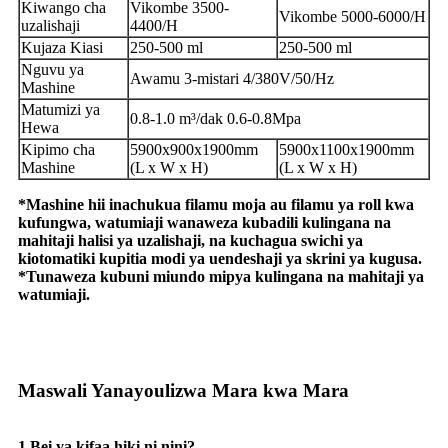
Kiwango cha
Vikombe 3500-
Vikombe 5000-6000/H
uzalishaji
4400/H
Kujaza Kiasi
250-500 ml
250-500 ml
Nguvu ya
Awamu 3-mistari 4/380V/50/Hz
Mashine
Matumizi ya
0.8-1.0 m³/dak 0.6-0.8Mpa
Hewa
Kipimo cha
5900x900x1900mm
5900x1100x1900mm
Mashine
(L x W x H)
(L x W x H)
*Mashine hii inachukua filamu moja au filamu ya roll kwa
kufungwa, watumiaji wanaweza kubadili kulingana na
mahitaji halisi ya uzalishaji, na kuchagua swichi ya
kiotomatiki kupitia modi ya uendeshaji ya skrini ya kugusa.
*Tunaweza kubuni miundo mipya kulingana na mahitaji ya
watumiaji.
Maswali Yanayoulizwa Mara kwa Mara
1.Bei ya kifaa hiki ni nini?