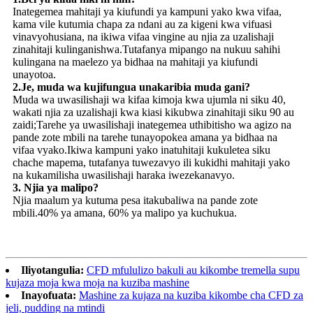
Inategemea mahitaji ya kiufundi ya kampuni yako kwa vifaa,
kama vile kutumia chapa za ndani au za kigeni kwa vifuasi
vinavyohusiana, na ikiwa vifaa vingine au njia za uzalishaji
zinahitaji kulinganishwa.Tutafanya mipango na nukuu sahihi
kulingana na maelezo ya bidhaa na mahitaji ya kiufundi
unayotoa.
2.Je, ​​muda wa kujifungua unakaribia muda gani?
Muda wa uwasilishaji wa kifaa kimoja kwa ujumla ni siku 40,
wakati njia za uzalishaji kwa kiasi kikubwa zinahitaji siku 90 au
zaidi;Tarehe ya uwasilishaji inategemea uthibitisho wa agizo na
pande zote mbili na tarehe tunayopokea amana ya bidhaa na
vifaa vyako.Ikiwa kampuni yako inatuhitaji kukuletea siku
chache mapema, tutafanya tuwezavyo ili kukidhi mahitaji yako
na kukamilisha uwasilishaji haraka iwezekanavyo.
3. Njia ya malipo?
Njia maalum ya kutuma pesa itakubaliwa na pande zote
mbili.40% ya amana, 60% ya malipo ya kuchukua.
Iliyotangulia:
CFD mfululizo bakuli au kikombe tremella supu
kujaza moja kwa moja na kuziba mashine
Inayofuata:
Mashine za kujaza na kuziba kikombe cha CFD za
jeli, pudding na mtindi