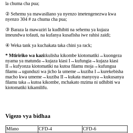
la chuma cha pua;
② Sehemu ya mawasiliano ya nyenzo imetengenezwa kwa
nyenzo 304 # za chuma cha pua;
③ Baraza la mawaziri la kudhibiti na sehemu ya kujaza
imeundwa tofauti, na kufanya kusafisha iwe rahisi zaidi;
④ Weka tank ya kuchakata taka chini ya rack;
* Mtiririko wa kazi:
kulisha kikombe kiotomatiki→kuongeza
nyama ya matunda→kujaza kiasi I→kufungia→kujaza kiasi
II→kufyonza kiotomatiki na kutoa filamu moja→kufungua
filamu→ugunduzi wa jicho la umeme→kuziba I→kurekebisha
macho kwa umeme→kuziba II→kukata manyoya→kukusanya
filamu taka→kutoa kikombe, mchakato mzima ni udhibiti wa
kiotomatiki kikamilifu.
Vigezo vya bidhaa
Mfano
CFD-4
CFD-6