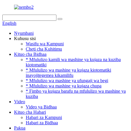
English
Nyumbani
Kuhusu sisi
Wasifu wa Kampuni
Cheti cha Kuhitimu
Kituo cha Bidhaa
* Mfululizo kamili wa mashine ya kujaza na kuziba
kiotomatiki
* Mfululizo wa mashine ya kujaza kiotomatiki
inayojitegemea kikamilifu
* Mfululizo wa mashine ya ufungaji wa begi
* Mfululizo wa mashine ya kujaza chupa
* Fimbo ya kujaza barafu na mfululizo wa mashine ya
kuziba
Video
Video ya Bidhaa
Kituo cha Habari
Habari za Kampuni
Habari za Bidhaa
Pakua