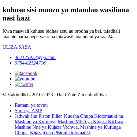
kuhusu sisi mauzo ya mtandao wasiliana
nasi kazi
Kwa maswali kuhusu bidhaa zetu au orodha ya bei, tafadhali
tuachie barua pepe yako na tutawasiliana ndani ya saa 24.
ULIZA SASA
462125972@qq.com
0754-82124716
© Hakimiliki - 2010-2023 : Haki Zote Zimehifadhiwa.
Ramani ya tovuti
Simu ya AMP
Jedwali Juu Piston Filler
,
Kuosha Chupa Kiotomatiki na
Mashine ya Kufunga
,
Mashine Mbili ya Kujaza Kichwa
,
Mashine Nne ya Kujaza Vichwa
,
Mashine ya Kufunga
Chupa
,
Kijazaji cha Pistoni kiotomatiki
,