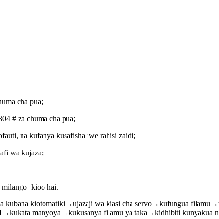
huma cha pua;
04 # za chuma cha pua;
auti, na kufanya kusafisha iwe rahisi zaidi;
safi wa kujaza;
 milango+kioo hai.
a kubana kiotomatiki→ujazaji wa kiasi cha servo→kufungua filamu→u
kata manyoya→kukusanya filamu ya taka→kidhibiti kunyakua na kut