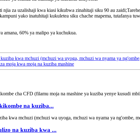
njia za uzalishaji kwa kiasi kikubwa zinahitaji siku 90 au zaidi;Tareh
kampuni yako inatuhitaji kukuletea siku chache mapema, tutafanya tuwe
 ya amana, 60% ya malipo ya kuchukua.
kuziba kwa mchuzi (mchuzi wa uyoga, mchuzi wa nyama ya ng'ombe, m
aza moja kwa moja na kuziba mashine
 kikombe na kuziba...
izo na kuziba kwa ...