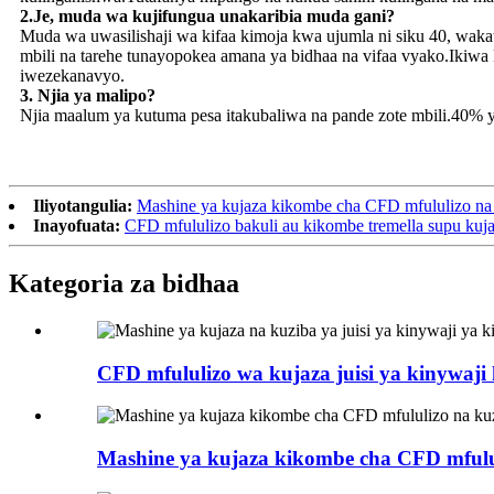
2.Je, ​​muda wa kujifungua unakaribia muda gani?
Muda wa uwasilishaji wa kifaa kimoja kwa ujumla ni siku 40, wakati 
mbili na tarehe tunayopokea amana ya bidhaa na vifaa vyako.Ikiwa 
iwezekanavyo.
3. Njia ya malipo?
Njia maalum ya kutuma pesa itakubaliwa na pande zote mbili.40%
Iliyotangulia:
Mashine ya kujaza kikombe cha CFD mfululizo na 
Inayofuata:
CFD mfululizo bakuli au kikombe tremella supu kuj
Kategoria za bidhaa
CFD mfululizo wa kujaza juisi ya kinywaji
Mashine ya kujaza kikombe cha CFD mfulul