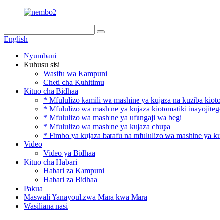
English
Nyumbani
Kuhusu sisi
Wasifu wa Kampuni
Cheti cha Kuhitimu
Kituo cha Bidhaa
* Mfululizo kamili wa mashine ya kujaza na kuziba kiot
* Mfululizo wa mashine ya kujaza kiotomatiki inayojite
* Mfululizo wa mashine ya ufungaji wa begi
* Mfululizo wa mashine ya kujaza chupa
* Fimbo ya kujaza barafu na mfululizo wa mashine ya k
Video
Video ya Bidhaa
Kituo cha Habari
Habari za Kampuni
Habari za Bidhaa
Pakua
Maswali Yanayoulizwa Mara kwa Mara
Wasiliana nasi