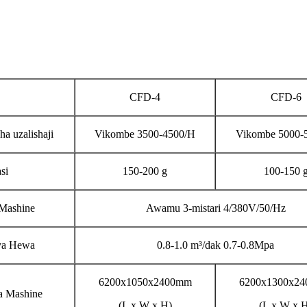
CFD-4
CFD-6
a uzalishaji
Vikombe 3500-4500/H
Vikombe 5000-
si
150-200 g
100-150 
Mashine
Awamu 3-mistari 4/380V/50/Hz
ya Hewa
0.8-1.0 m³/dak 0.7-0.8Mpa
6200x1050x2400mm
6200x1300x2
a Mashine
(L x W x H)
(L x W x 