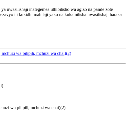
e ya uwasilishaji inategemea uthibitisho wa agizo na pande zote
zavyo ili kukidhi mahitaji yako na kukamilisha uwasilishaji haraka
chuzi wa pilipili, mchuzi wa chai)(2)