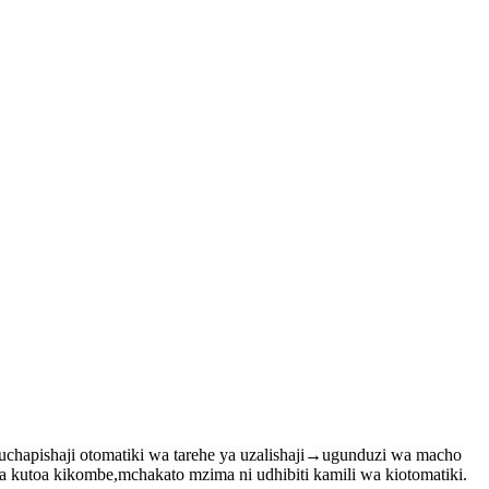
chapishaji otomatiki wa tarehe ya uzalishaji→ugunduzi wa macho
oa kikombe,mchakato mzima ni udhibiti kamili wa kiotomatiki.