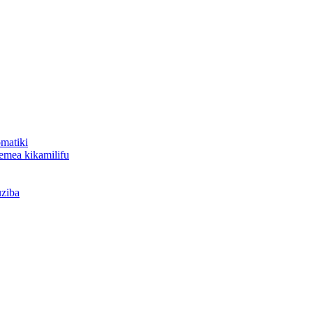
omatiki
gemea kikamilifu
uziba