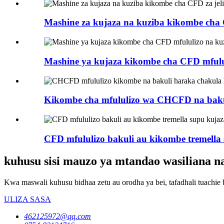
Mashine za kujaza na kuziba kikombe cha 
Mashine ya kujaza kikombe cha CFD mfulul
Kikombe cha mfululizo wa CHCFD na bakuli
CFD mfululizo bakuli au kikombe tremella 
kuhusu sisi mauzo ya mtandao wasiliana na
Kwa maswali kuhusu bidhaa zetu au orodha ya bei, tafadhali tuachie 
ULIZA SASA
462125972@qq.com