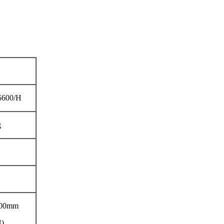
5600/H
g
400mm
H)