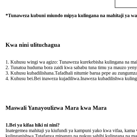
*Tunaweza kubuni miundo mipya kulingana na mahitaji ya wa
Kwa nini ulituchagua
1. Kuhusu wingi wa agizo: Tunaweza kurekebisha kulingana na mah
2. Tunatoa huduma bora zaidi kwa sababu tuna timu ya mauzo yenye
3. Kuhusu kubadilishana.Tafadhali nitumie barua pepe au zungumz
4. Kuhusu bei.Bei inaweza kujadiliwa.Inaweza kubadilishwa kulin
Maswali Yanayoulizwa Mara kwa Mara
1.Bei ya kifaa hiki ni nini?
Inategemea mahitaji ya kiufundi ya kampuni yako kwa vifaa, kama vil
kulinganishwa.Tutafanya mipango na nukuu sahihi kulingana na mae