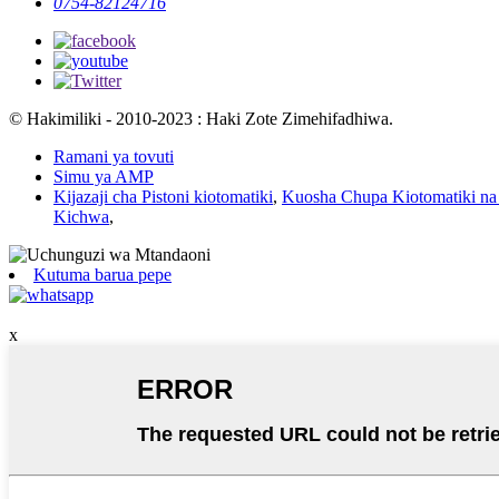
0754-82124716
© Hakimiliki - 2010-2023 : Haki Zote Zimehifadhiwa.
Ramani ya tovuti
Simu ya AMP
Kijazaji cha Pistoni kiotomatiki
,
Kuosha Chupa Kiotomatiki na
Kichwa
,
Kutuma barua pepe
x