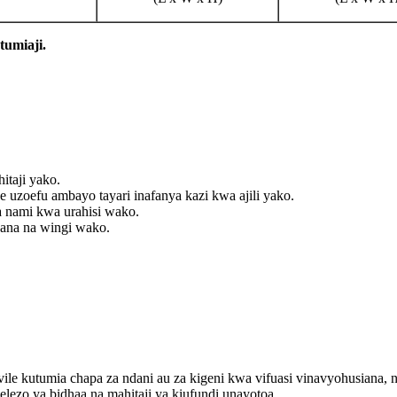
tumiaji.
itaji yako.
 uzoefu ambayo tayari inafanya kazi kwa ajili yako.
a nami kwa urahisi wako.
gana na wingi wako.
e kutumia chapa za ndani au za kigeni kwa vifuasi vinavyohusiana, na i
lezo ya bidhaa na mahitaji ya kiufundi unayotoa.