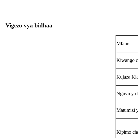
Vigezo vya bidhaa
Mfano
Kiwango ch
Kujaza Kia
Nguvu ya 
Matumizi 
Kipimo ch