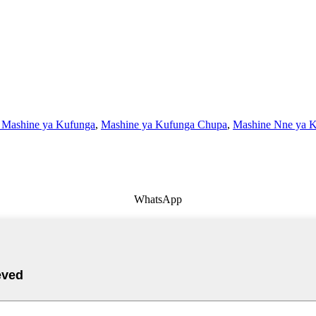
 Mashine ya Kufunga
,
Mashine ya Kufunga Chupa
,
Mashine Nne ya K
WhatsApp