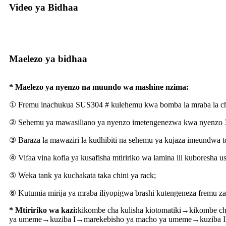
Video ya Bidhaa
Maelezo ya bidhaa
* Maelezo ya nyenzo na muundo wa mashine nzima:
① Fremu inachukua SUS304 # kulehemu kwa bomba la mraba la c
② Sehemu ya mawasiliano ya nyenzo imetengenezwa kwa nyenzo 3
③ Baraza la mawaziri la kudhibiti na sehemu ya kujaza imeundwa tof
④ Vifaa vina kofia ya kusafisha mtiririko wa lamina ili kuboresha u
⑤ Weka tank ya kuchakata taka chini ya rack;
⑥ Kutumia mirija ya mraba iliyopigwa brashi kutengeneza fremu za
* Mtiririko wa kazi:
kikombe cha kulisha kiotomatiki→kikombe ch
ya umeme→kuziba I→marekebisho ya macho ya umeme→kuziba II→ku