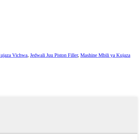
ujaza Vichwa
,
Jedwali Juu Piston Filler
,
Mashine Mbili ya Kujaza