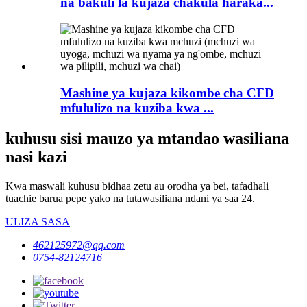
na bakuli la kujaza chakula haraka...
Mashine ya kujaza kikombe cha CFD
mfululizo na kuziba kwa ...
kuhusu sisi mauzo ya mtandao wasiliana
nasi kazi
Kwa maswali kuhusu bidhaa zetu au orodha ya bei, tafadhali
tuachie barua pepe yako na tutawasiliana ndani ya saa 24.
ULIZA SASA
462125972@qq.com
0754-82124716