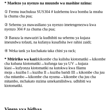
* Maelezo ya nyenzo na muundo wa mashine nzima:
① Fremu inachukua SUS304 # kulehemu kwa bomba la mraba
la chuma cha pua;
② Sehemu ya mawasiliano ya nyenzo imetengenezwa kwa
nyenzo 304 # za chuma cha pua;
③ Baraza la mawaziri la kudhibiti na sehemu ya kujaza
imeundwa tofauti, na kufanya kusafisha iwe rahisi zaidi;
④ Weka tank ya kuchakata taka chini ya rack;
* Mtiririko wa kazi:
kikombe cha kulisha kiotomatiki→kikombe
cha kubana kiotomatiki→kufunga taa ya UV→kujaza
kiasi→kufyonza kiotomatiki na kutokwa kwa filamu
moja→kuziba I→kuziba II→kuziba baridi III→kikombe cha juu
cha mitambo→kikombe cha nyuma→kikombe cha juu cha
mitambo, mchakato mzima umekamilishwa. udhibiti wa
kiotomatiki.
Vigezo vya bidhaa