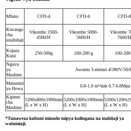
Mfano
CFD-4
CFD-6
CFD-8
Kiwango
Vikombe 3500-
Vikombe 5000-
Vikombe 7
cha
4500/H
5600/H
7600/
uzalishaji
Kujaza
250-500g
100-200 g
100-200
Kiasi
Nguvu
ya
Awamu 3-mistari 4/380V/50/
Mashine
Matumizi
0.8-1.0 m³/dak 0.7-0.8Mpa
ya Hewa
Kipimo
5200x800x1900mm
5200x1000x1900mm
5200x1200x
cha
(L x W x H)
(L x W x H)
(L x W x H)
Mashine
*Tunaweza kubuni miundo mipya kulingana na mahitaji ya
watumiaji.