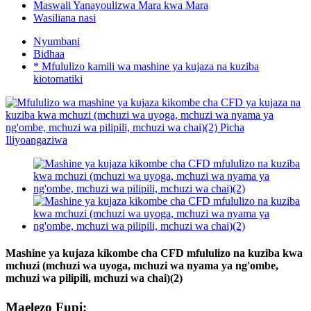
Maswali Yanayoulizwa Mara kwa Mara
Wasiliana nasi
Nyumbani
Bidhaa
* Mfululizo kamili wa mashine ya kujaza na kuziba
kiotomatiki
Mashine ya kujaza kikombe cha CFD mfululizo na kuziba kwa
mchuzi (mchuzi wa uyoga, mchuzi wa nyama ya ng'ombe,
mchuzi wa pilipili, mchuzi wa chai)(2)
Maelezo Fupi: