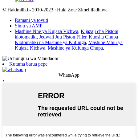
© Hakimiliki - 2010-2023 : Haki Zote Zimehifadhiwa.
Ramani ya tovuti
Simu ya AMP
Mashine Nne ya Kujaza Vichwa
,
Kijazaji cha Pistoni
kiotomatiki
,
Jedwali Juu Piston Filler
,
Kuosha Chupa
Kiotomatiki na Mashine ya Kufunga
,
Mashine Mbili ya
Kujaza Kichwa
,
Mashine ya Kufunga Chupa
,
Kutuma barua pepe
WhatsApp
x