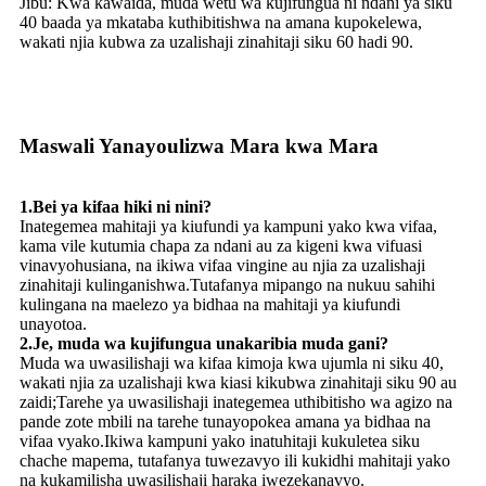
Jibu: Kwa kawaida, muda wetu wa kujifungua ni ndani ya siku
40 baada ya mkataba kuthibitishwa na amana kupokelewa,
wakati njia kubwa za uzalishaji zinahitaji siku 60 hadi 90.
Maswali Yanayoulizwa Mara kwa Mara
1.Bei ya kifaa hiki ni nini?
Inategemea mahitaji ya kiufundi ya kampuni yako kwa vifaa,
kama vile kutumia chapa za ndani au za kigeni kwa vifuasi
vinavyohusiana, na ikiwa vifaa vingine au njia za uzalishaji
zinahitaji kulinganishwa.Tutafanya mipango na nukuu sahihi
kulingana na maelezo ya bidhaa na mahitaji ya kiufundi
unayotoa.
2.Je, ​​muda wa kujifungua unakaribia muda gani?
Muda wa uwasilishaji wa kifaa kimoja kwa ujumla ni siku 40,
wakati njia za uzalishaji kwa kiasi kikubwa zinahitaji siku 90 au
zaidi;Tarehe ya uwasilishaji inategemea uthibitisho wa agizo na
pande zote mbili na tarehe tunayopokea amana ya bidhaa na
vifaa vyako.Ikiwa kampuni yako inatuhitaji kukuletea siku
chache mapema, tutafanya tuwezavyo ili kukidhi mahitaji yako
na kukamilisha uwasilishaji haraka iwezekanavyo.