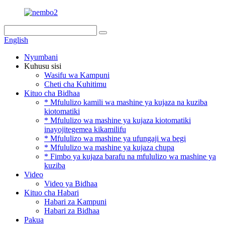
English
Nyumbani
Kuhusu sisi
Wasifu wa Kampuni
Cheti cha Kuhitimu
Kituo cha Bidhaa
* Mfululizo kamili wa mashine ya kujaza na kuziba
kiotomatiki
* Mfululizo wa mashine ya kujaza kiotomatiki
inayojitegemea kikamilifu
* Mfululizo wa mashine ya ufungaji wa begi
* Mfululizo wa mashine ya kujaza chupa
* Fimbo ya kujaza barafu na mfululizo wa mashine ya
kuziba
Video
Video ya Bidhaa
Kituo cha Habari
Habari za Kampuni
Habari za Bidhaa
Pakua