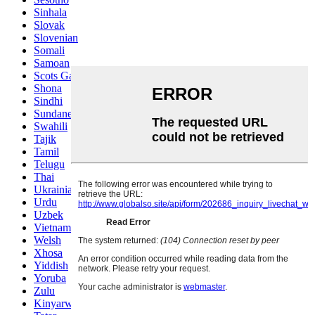
Sinhala
Slovak
Slovenian
Somali
Samoan
Scots Gaelic
Shona
Sindhi
Sundanese
Swahili
Tajik
Tamil
Telugu
Thai
Ukrainian
Urdu
Uzbek
Vietnamese
Welsh
Xhosa
Yiddish
Yoruba
Zulu
Kinyarwanda