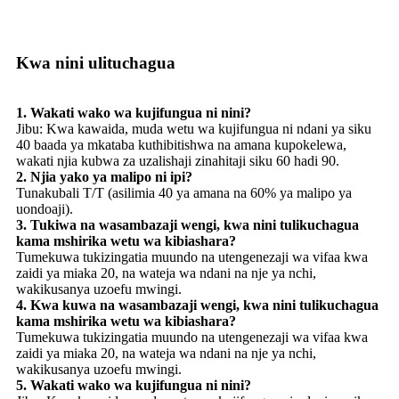
Kwa nini ulituchagua
1. Wakati wako wa kujifungua ni nini?
Jibu: Kwa kawaida, muda wetu wa kujifungua ni ndani ya siku
40 baada ya mkataba kuthibitishwa na amana kupokelewa,
wakati njia kubwa za uzalishaji zinahitaji siku 60 hadi 90.
2. Njia yako ya malipo ni ipi?
Tunakubali T/T (asilimia 40 ya amana na 60% ya malipo ya
uondoaji).
3. Tukiwa na wasambazaji wengi, kwa nini tulikuchagua
kama mshirika wetu wa kibiashara?
Tumekuwa tukizingatia muundo na utengenezaji wa vifaa kwa
zaidi ya miaka 20, na wateja wa ndani na nje ya nchi,
wakikusanya uzoefu mwingi.
4. Kwa kuwa na wasambazaji wengi, kwa nini tulikuchagua
kama mshirika wetu wa kibiashara?
Tumekuwa tukizingatia muundo na utengenezaji wa vifaa kwa
zaidi ya miaka 20, na wateja wa ndani na nje ya nchi,
wakikusanya uzoefu mwingi.
5. Wakati wako wa kujifungua ni nini?