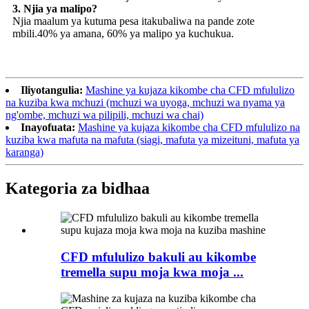
3. Njia ya malipo?
Njia maalum ya kutuma pesa itakubaliwa na pande zote
mbili.40% ya amana, 60% ya malipo ya kuchukua.
Iliyotangulia:
Mashine ya kujaza kikombe cha CFD mfululizo
na kuziba kwa mchuzi (mchuzi wa uyoga, mchuzi wa nyama ya
ng'ombe, mchuzi wa pilipili, mchuzi wa chai)
Inayofuata:
Mashine ya kujaza kikombe cha CFD mfululizo na
kuziba kwa mafuta na mafuta (siagi, mafuta ya mizeituni, mafuta ya
karanga)
Kategoria za bidhaa
CFD mfululizo bakuli au kikombe
tremella supu moja kwa moja ...